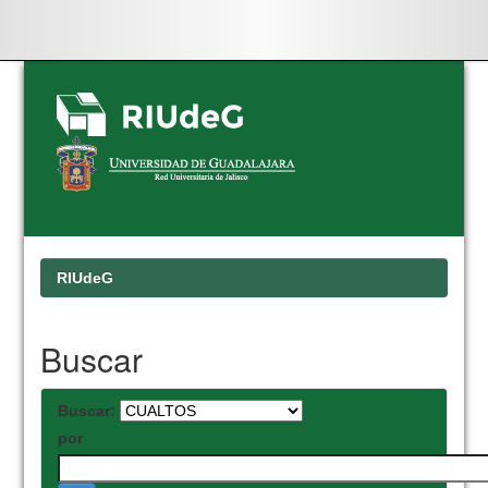
Skip
navigation
RIUdeG
Buscar
Buscar:
por