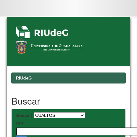
Skip
navigation
RIUdeG
Buscar
Buscar:
por