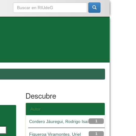
Descubre
Autor
Cordero Jáuregui, Rodrigo Isaí
1
Figueroa Viramontes, Uriel
1