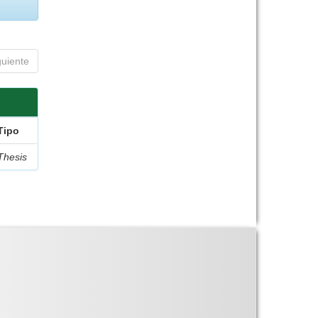
guiente
Tipo
Thesis