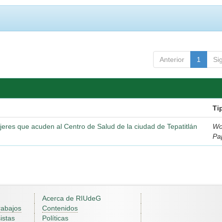
Anterior
1
Si
Ti
eres que acuden al Centro de Salud de la ciudad de Tepatitlán
Wo
Pa
Acerca de RIUdeG
rabajos
Contenidos
istas
Políticas