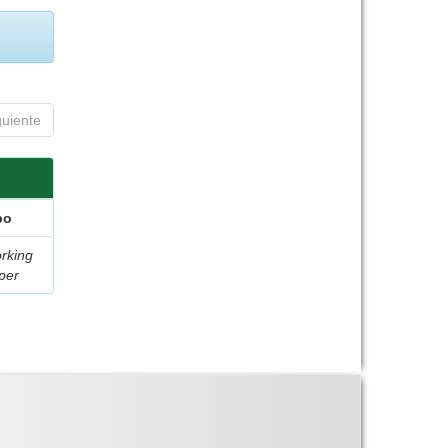
guiente
po
rking
per