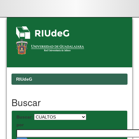
Skip
navigation
RIUdeG
Buscar
Buscar:
por