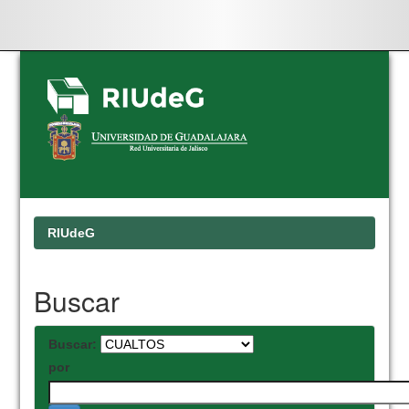
Skip
navigation
RIUdeG
Buscar
Buscar:
por