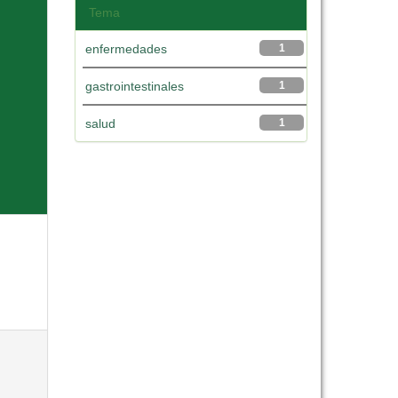
Tema
enfermedades
1
gastrointestinales
1
salud
1