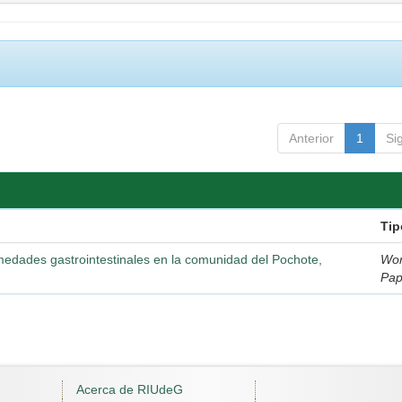
Anterior
1
Si
Tip
medades gastrointestinales en la comunidad del Pochote,
Wor
Pap
Acerca de RIUdeG