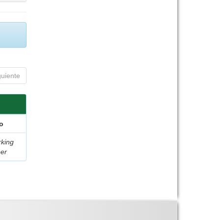
guiente
o
king
er