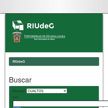
Skip
navigation
RIUdeG
Buscar
Buscar:
por