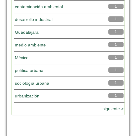
contaminación ambiental
1
desarrollo industrial
1
Guadalajara
1
medio ambiente
1
México
1
política urbana
1
sociología urbana
1
urbanización
1
siguiente >