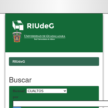
Skip
navigation
RIUdeG
Buscar
Buscar:
por