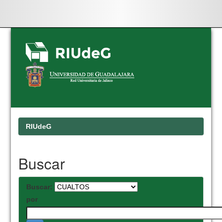
Skip
navigation
RIUdeG
Buscar
Buscar:
por