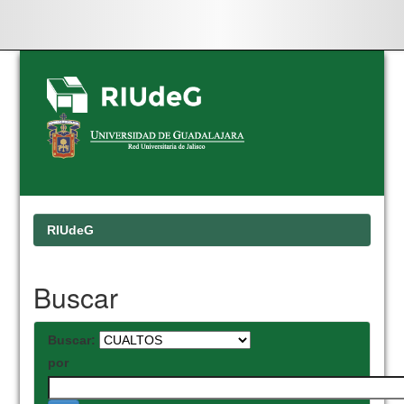
Skip
navigation
RIUdeG
Buscar
Buscar:
por