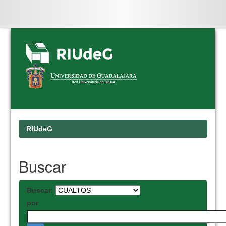
Skip
navigation
RIUdeG
Buscar
Buscar:
por