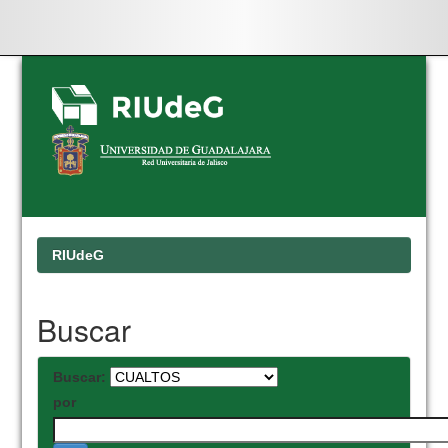
Skip
navigation
RIUdeG
Buscar
Buscar:
por