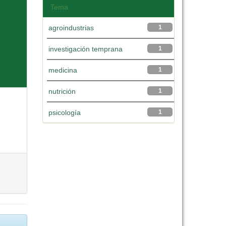
Tema
agroindustrias
1
investigación temprana
1
medicina
1
nutrición
1
psicología
1