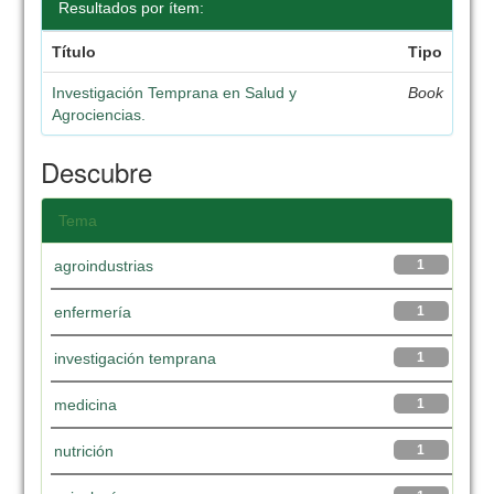
Resultados por ítem:
Título
Tipo
Investigación Temprana en Salud y
Book
Agrociencias.
Descubre
Tema
agroindustrias
1
enfermería
1
investigación temprana
1
medicina
1
nutrición
1