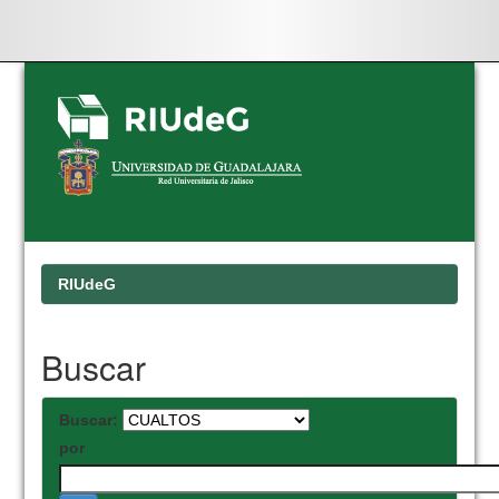
Skip
navigation
RIUdeG
Buscar
Buscar:
por