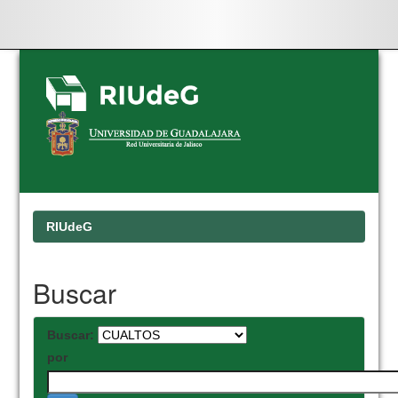
Skip
navigation
RIUdeG
Buscar
Buscar:
por