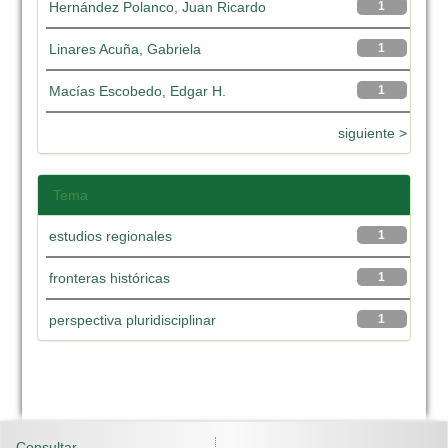
Hernández Polanco, Juan Ricardo
1
Linares Acuña, Gabriela
1
Macías Escobedo, Edgar H.
1
siguiente >
Tema
estudios regionales
1
fronteras históricas
1
perspectiva pluridisciplinar
1
Consultar