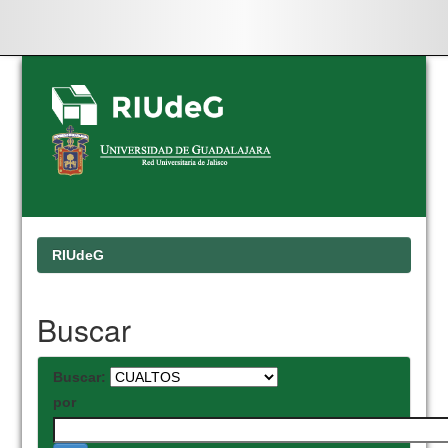
Skip
navigation
RIUdeG
Buscar
Buscar:
por