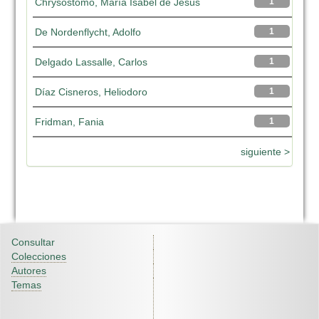
Chrysostomo, María Isabel de Jesús
1
De Nordenflycht, Adolfo
1
Delgado Lassalle, Carlos
1
Díaz Cisneros, Heliodoro
1
Fridman, Fania
1
siguiente >
Consultar
Colecciones
Autores
Temas