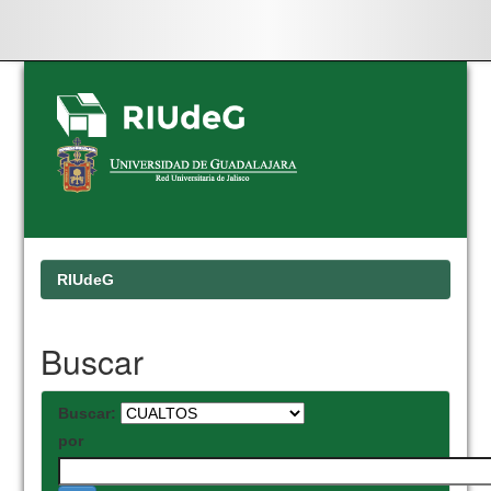
Skip
navigation
RIUdeG
Buscar
Buscar:
por