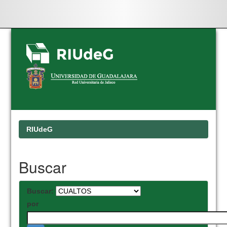
Skip
navigation
RIUdeG
Buscar
Buscar:
por