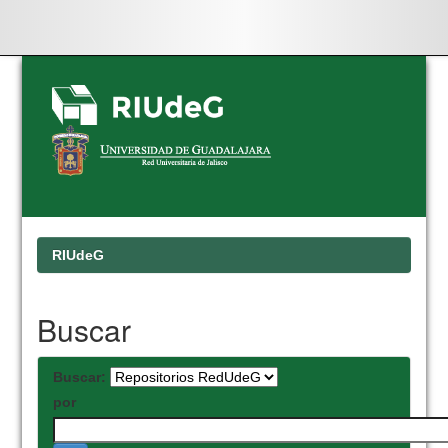
Skip
navigation
RIUdeG
Buscar
Buscar:
por