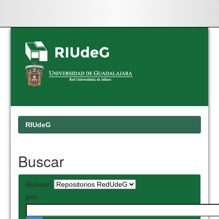
Skip
navigation
RIUdeG
Buscar
Buscar:
por