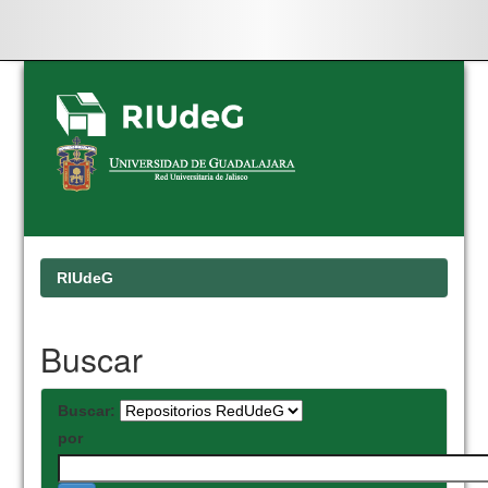
Skip
navigation
RIUdeG
Buscar
Buscar:
por