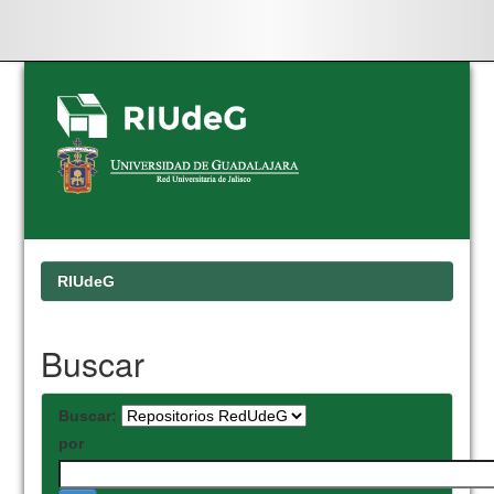
Skip
navigation
RIUdeG
Buscar
Buscar:
por