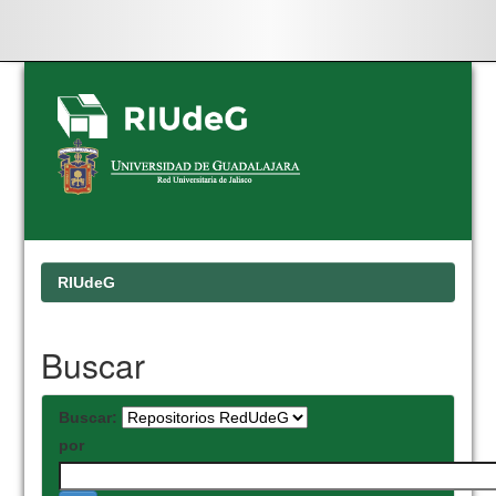
Skip
navigation
RIUdeG
Buscar
Buscar:
por