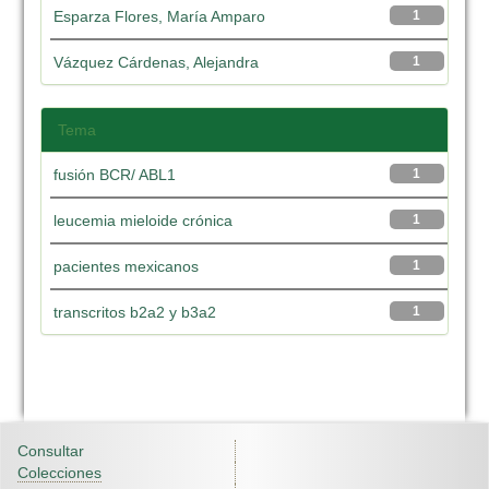
Esparza Flores, María Amparo
1
Vázquez Cárdenas, Alejandra
1
Tema
fusión BCR/ ABL1
1
leucemia mieloide crónica
1
pacientes mexicanos
1
transcritos b2a2 y b3a2
1
Consultar
Colecciones