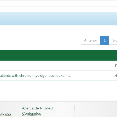
Anterior
1
Si
T
atients with chronic myelogenous leukemia
A
Acerca de RIUdeG
rabajos
Contenidos