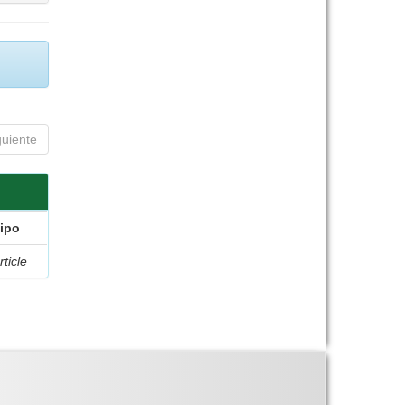
guiente
ipo
rticle