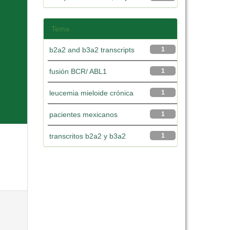
Tema
b2a2 and b3a2 transcripts
1
fusión BCR/ ABL1
1
leucemia mieloide crónica
1
pacientes mexicanos
1
transcritos b2a2 y b3a2
1