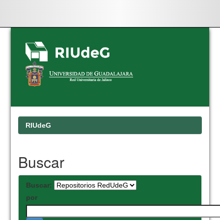
Skip
navigation
RIUdeG
Buscar
Buscar:
por