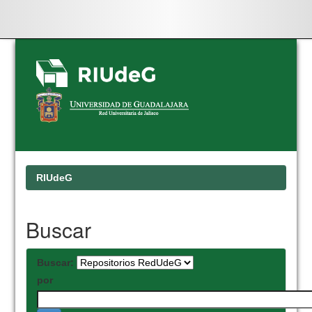
Skip
navigation
RIUdeG
Buscar
Buscar:
por