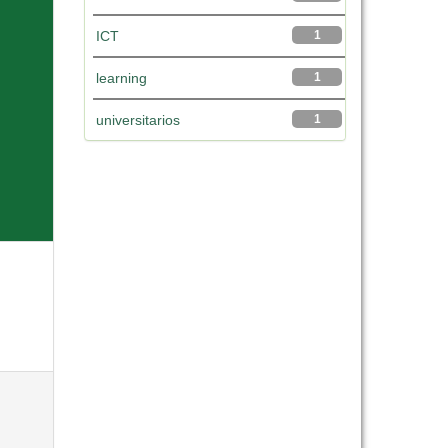
ICT
1
learning
1
universitarios
1