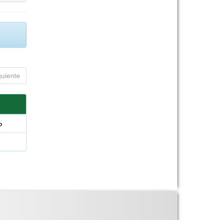
guiente
o