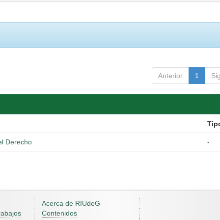
Anterior
1
Si
Tip
del Derecho
-
Acerca de RIUdeG
rabajos
Contenidos