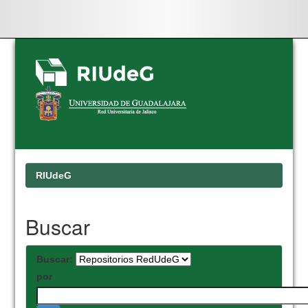
Skip
navigation
RIUdeG
Buscar
Buscar:
por