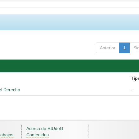
Anterior
1
Si
Tip
del Derecho
-
Acerca de RIUdeG
rabajos
Contenidos