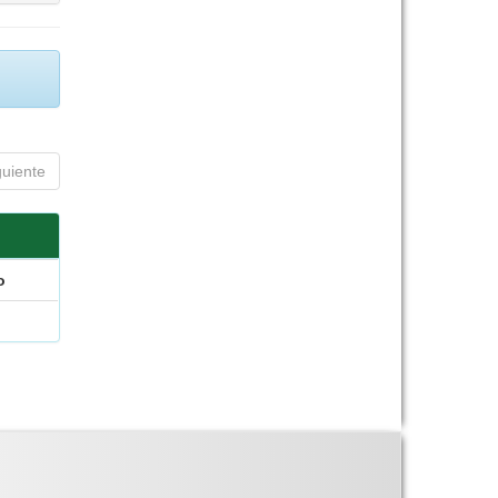
guiente
o