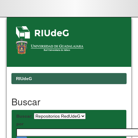
Skip
navigation
RIUdeG
Buscar
Buscar:
por