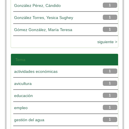
González Pérez, Cándido
1
González Torres, Yesica Sughey
1
Gómez González, María Teresa
1
siguiente >
Tema
actividades económicas
1
avicultura
1
educación
1
empleo
1
gestión del agua
1