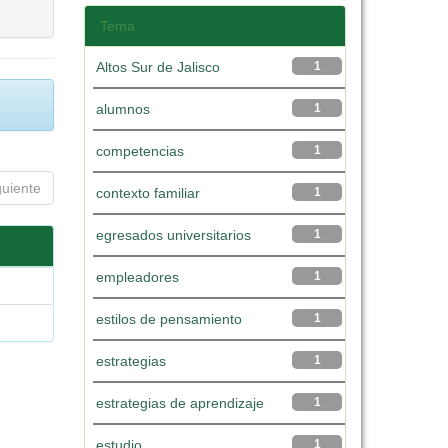
Tema
Altos Sur de Jalisco
1
alumnos
1
competencias
1
guiente
contexto familiar
1
egresados universitarios
1
empleadores
1
estilos de pensamiento
1
estrategias
1
estrategias de aprendizaje
1
estudio
1