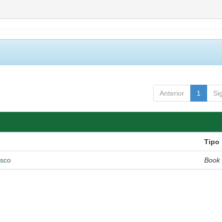
Anterior
1
Si
Tipo
isco
Book