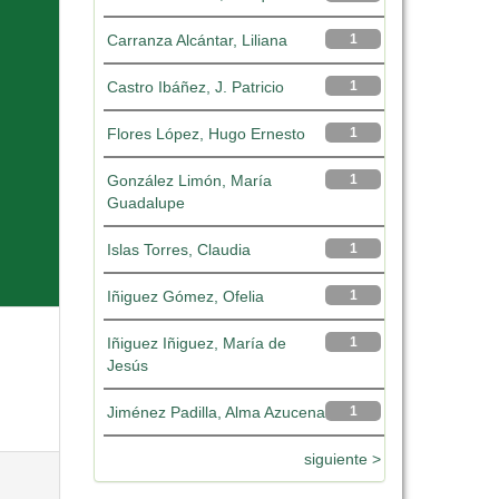
Carranza Alcántar, Liliana
1
Castro Ibáñez, J. Patricio
1
Flores López, Hugo Ernesto
1
González Limón, María
1
Guadalupe
Islas Torres, Claudia
1
Iñiguez Gómez, Ofelia
1
Iñiguez Iñiguez, María de
1
Jesús
Jiménez Padilla, Alma Azucena
1
siguiente >