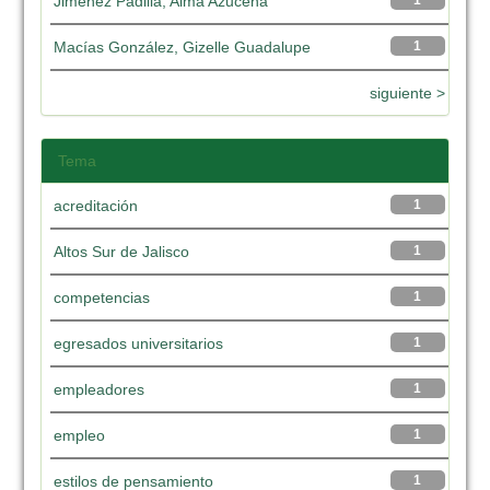
Jiménez Padilla, Alma Azucena
1
Macías González, Gizelle Guadalupe
1
siguiente >
Tema
acreditación
1
Altos Sur de Jalisco
1
competencias
1
egresados universitarios
1
empleadores
1
empleo
1
estilos de pensamiento
1