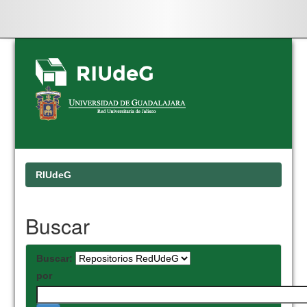
Skip
navigation
RIUdeG
Buscar
Buscar:
por