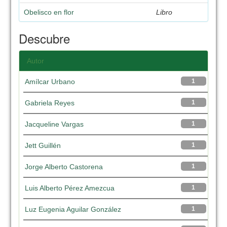
Obelisco en flor
Libro
Descubre
Autor
Amílcar Urbano
1
Gabriela Reyes
1
Jacqueline Vargas
1
Jett Guillén
1
Jorge Alberto Castorena
1
Luis Alberto Pérez Amezcua
1
Luz Eugenia Aguilar González
1