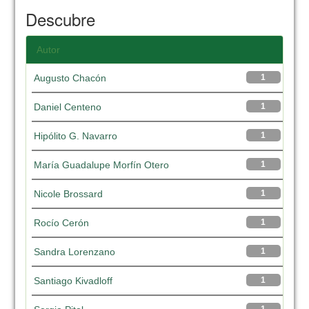
Descubre
Autor
Augusto Chacón
1
Daniel Centeno
1
Hipólito G. Navarro
1
María Guadalupe Morfín Otero
1
Nicole Brossard
1
Rocío Cerón
1
Sandra Lorenzano
1
Santiago Kivadloff
1