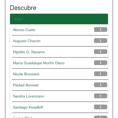
Descubre
Autor
Alonso Cueto
1
Augusto Chacón
1
Hipólito G. Navarro
1
María Guadalupe Morfín Otero
1
Nicole Brossard
1
Piedad Bonnett
1
Sandra Lorenzano
1
Santiago Kivadloff
1