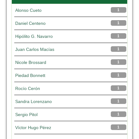
Alonso Cueto
1
Daniel Centeno
1
Hipólito G. Navarro
1
Juan Carlos Macías
1
Nicole Brossard
1
Piedad Bonnett
1
Rocío Cerón
1
Sandra Lorenzano
1
Sergio Pitol
1
Víctor Hugo Pérez
1