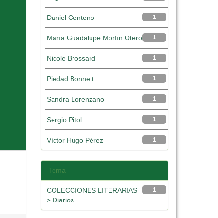
Daniel Centeno
1
María Guadalupe Morfín Otero
1
Nicole Brossard
1
Piedad Bonnett
1
Sandra Lorenzano
1
Sergio Pitol
1
Víctor Hugo Pérez
1
Tema
COLECCIONES LITERARIAS
1
> Diarios ...