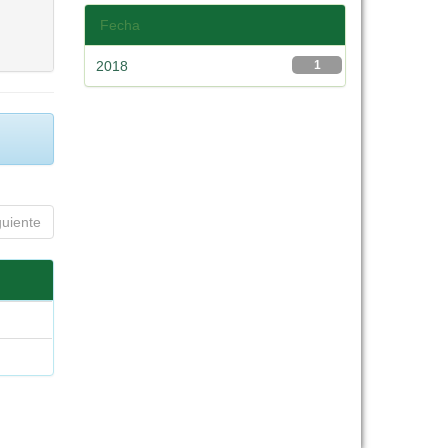
Fecha
2018
1
guiente