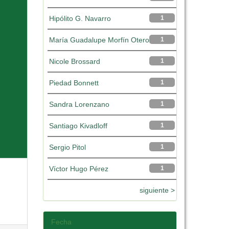
Hipólito G. Navarro
1
María Guadalupe Morfín Otero
1
Nicole Brossard
1
Piedad Bonnett
1
Sandra Lorenzano
1
Santiago Kivadloff
1
Sergio Pitol
1
Víctor Hugo Pérez
1
siguiente >
Fecha