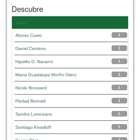
Descubre
Autor
Alonso Cueto
1
Daniel Centeno
1
Hipólito G. Navarro
1
María Guadalupe Morfín Otero
1
Nicole Brossard
1
Piedad Bonnett
1
Sandra Lorenzano
1
Santiago Kivadloff
1