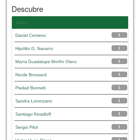
Descubre
Autor
Daniel Centeno
1
Hipólito G. Navarro
1
María Guadalupe Morfín Otero
1
Nicole Brossard
1
Piedad Bonnett
1
Sandra Lorenzano
1
Santiago Kivadloff
1
Sergio Pitol
1