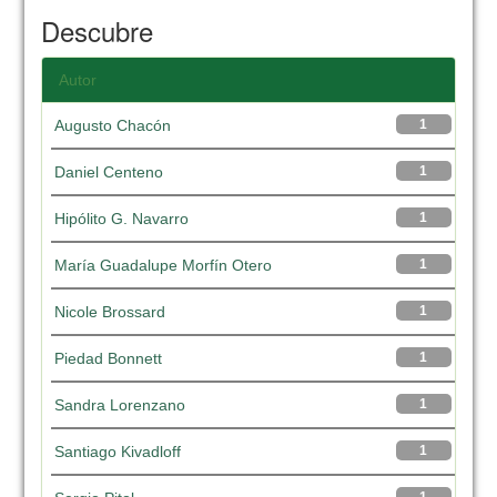
Descubre
Autor
Augusto Chacón
1
Daniel Centeno
1
Hipólito G. Navarro
1
María Guadalupe Morfín Otero
1
Nicole Brossard
1
Piedad Bonnett
1
Sandra Lorenzano
1
Santiago Kivadloff
1