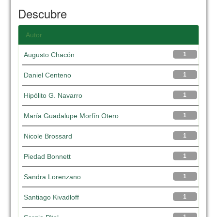
Descubre
Autor
Augusto Chacón
1
Daniel Centeno
1
Hipólito G. Navarro
1
María Guadalupe Morfín Otero
1
Nicole Brossard
1
Piedad Bonnett
1
Sandra Lorenzano
1
Santiago Kivadloff
1