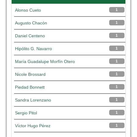
Alonso Cueto
1
Augusto Chacón
1
Daniel Centeno
1
Hipólito G. Navarro
1
María Guadalupe Morfín Otero
1
Nicole Brossard
1
Piedad Bonnett
1
Sandra Lorenzano
1
Sergio Pitol
1
Víctor Hugo Pérez
1