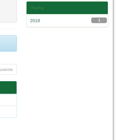
Fecha
2018
1
guiente