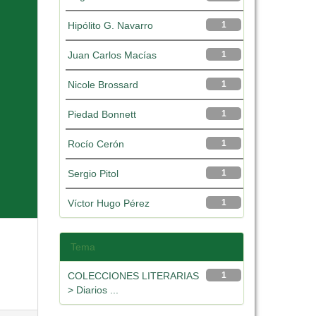
Hipólito G. Navarro
1
Juan Carlos Macías
1
Nicole Brossard
1
Piedad Bonnett
1
Rocío Cerón
1
Sergio Pitol
1
Víctor Hugo Pérez
1
Tema
COLECCIONES LITERARIAS
1
> Diarios ...