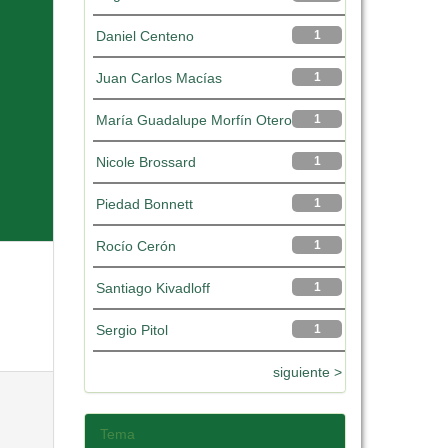
Daniel Centeno
1
Juan Carlos Macías
1
María Guadalupe Morfín Otero
1
Nicole Brossard
1
Piedad Bonnett
1
Rocío Cerón
1
Santiago Kivadloff
1
Sergio Pitol
1
siguiente >
Tema