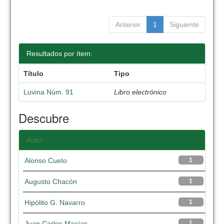
Anterior
1
Siguiente
Resultados por ítem:
Título
Tipo
Luvina Núm. 91
Libro electrónico
Descubre
Autor
Alonso Cueto
1
Augusto Chacón
1
Hipólito G. Navarro
1
Juan Carlos Macías
1