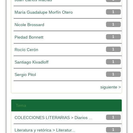
María Guadalupe Morfín Otero
1
Nicole Brossard
1
Piedad Bonnett
1
Rocío Cerón
1
Santiago Kivadloff
1
Sergio Pitol
1
siguiente >
Tema
COLECCIONES LITERARIAS > Diarios ...
1
Literatura y retórica > Literatur...
1