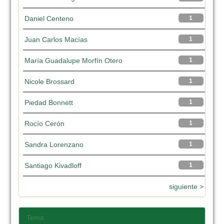
Daniel Centeno
1
Juan Carlos Macías
1
María Guadalupe Morfín Otero
1
Nicole Brossard
1
Piedad Bonnett
1
Rocío Cerón
1
Sandra Lorenzano
1
Santiago Kivadloff
1
siguiente >
Tema