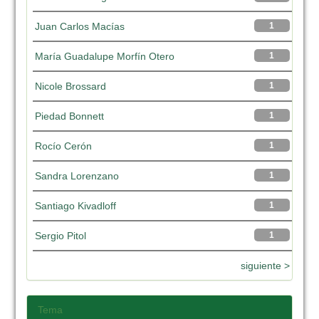
Juan Carlos Macías
1
María Guadalupe Morfín Otero
1
Nicole Brossard
1
Piedad Bonnett
1
Rocío Cerón
1
Sandra Lorenzano
1
Santiago Kivadloff
1
Sergio Pitol
1
siguiente >
Tema