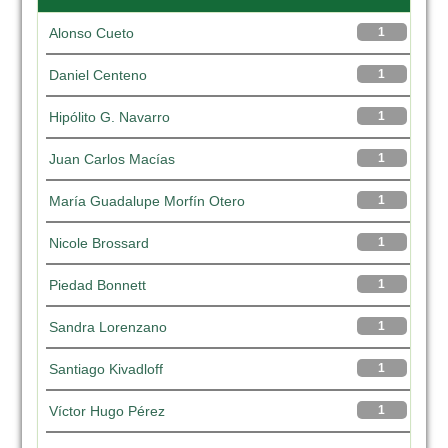
Alonso Cueto
1
Daniel Centeno
1
Hipólito G. Navarro
1
Juan Carlos Macías
1
María Guadalupe Morfín Otero
1
Nicole Brossard
1
Piedad Bonnett
1
Sandra Lorenzano
1
Santiago Kivadloff
1
Víctor Hugo Pérez
1